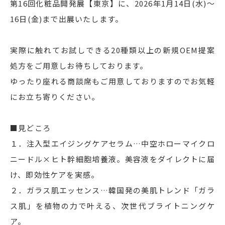
第16回化粧品開発展【東京】に、2026年1月14日(水)～
16日(金)まで出展いたします。
お知らせ
採用情報
実際に触れてお試しできる20種類以上の新規OEM提案
処方をご用意しお待ちしております。
ゆったり座れる商談席もご用意しておりますのでお気軽
にお立ち寄りください。
お問い合わせ
011-595-8491
[受付時間] 平日9:00〜18:00
■見どころ
１．注入型エイジングケアセラム…中空ホローマイクロ
ニードル×ヒト幹細胞培養液。美容液をダイレクトに届
け、即効性ケアを実感。
２．ガラス肌エッセンス…韓国発の美肌トレンド「ガラ
ス肌」を植物の力で叶える、次世代ブライトニングケ
ア。