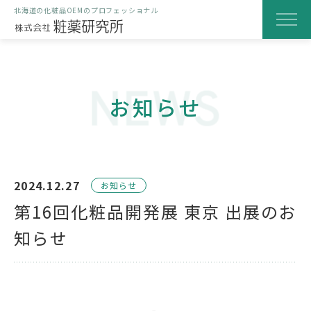
北海道の化粧品OEMのプロフェッショナル
粧薬研究所のOEM化粧品
お知らせ
当社の特徴
研究・開発の取り組み
製造と品質へのこだわり
2024.12.27
お知らせ
製品化までの流れ
第16回化粧品開発展 東京 出展のお
はじめての方へ
知らせ
会社案内
よくある質問