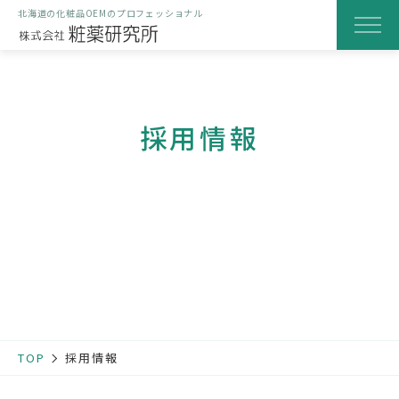
北海道の化粧品OEMのプロフェッショナル
粧薬研究所のOEM化粧品
採用情報
当社の特徴
研究・開発の取り組み
製造と品質へのこだわり
製品化までの流れ
はじめての方へ
会社案内
TOP
採用情報
よくある質問